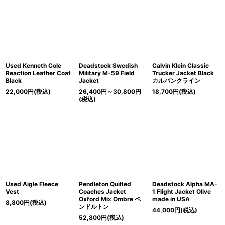
Used Kenneth Cole
Deadstock Swedish
Calvin Klein Classic
Reaction Leather Coat
Military M-59 Field
Trucker Jacket Black
Black
Jacket
カルバンクライン
22,000
円
(税込)
26,400
円
～30,800
円
18,700
円
(税込)
(税込)
Used Aigle Fleece
Pendleton Quilted
Deadstock Alpha MA-
Vest
Coaches Jacket
1 Flight Jacket Olive
Oxford Mix Ombre ペ
made in USA
8,800
円
(税込)
ンドルトン
44,000
円
(税込)
52,800
円
(税込)