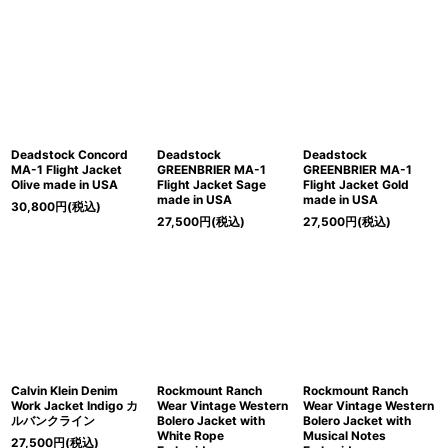
Deadstock Concord
Deadstock
Deadstock
MA-1 Flight Jacket
GREENBRIER MA-1
GREENBRIER MA-1
Olive made in USA
Flight Jacket Sage
Flight Jacket Gold
made in USA
made in USA
30,800
円
(税込)
27,500
円
(税込)
27,500
円
(税込)
Calvin Klein Denim
Rockmount Ranch
Rockmount Ranch
Work Jacket Indigo カ
Wear Vintage Western
Wear Vintage Western
ルバンクライン
Bolero Jacket with
Bolero Jacket with
White Rope
Musical Notes
27,500
円
(税込)