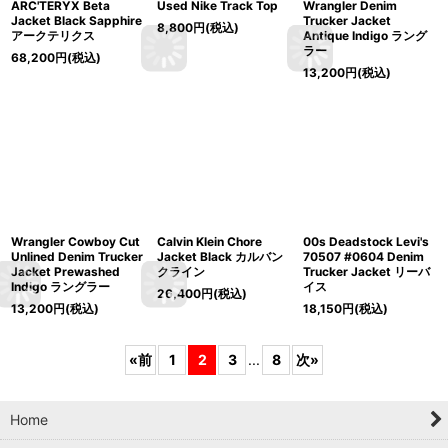
ARC'TERYX Beta
Used Nike Track Top
Wrangler Denim
Jacket Black Sapphire
Trucker Jacket
8,800
円
(税込)
アークテリクス
Antique Indigo ラング
ラー
68,200
円
(税込)
13,200
円
(税込)
Wrangler Cowboy Cut
Calvin Klein Chore
00s Deadstock Levi's
Unlined Denim Trucker
Jacket Black カルバン
70507 #0604 Denim
Jacket Prewashed
クライン
Trucker Jacket リーバ
Indigo ラングラー
イス
26,400
円
(税込)
13,200
円
(税込)
18,150
円
(税込)
«
前
1
2
3
...
8
次
»
Home