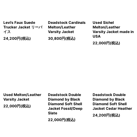
Levi's Faux Suede
Deadstock Cardinals
Used Sichel
Trucker Jacket リーバ
Melton/Leather
Melton/Leather
イス
Varsity Jacket
Varsity Jacket made in
USA
24,200
円
(税込)
30,800
円
(税込)
22,000
円
(税込)
Used Melton/Leather
Deadstock Double
Deadstock Double
Varsity Jacket
Diamond by Black
Diamond by Black
Diamond Soft Shell
Diamond Soft Shell
22,000
円
(税込)
Jacket Fossil/Deep
Jacket Cedar Heather
Slate
24,200
円
(税込)
22,000
円
(税込)