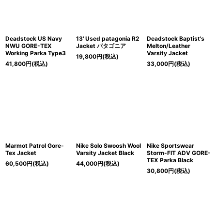
Deadstock US Navy
13' Used patagonia R2
Deadstock Baptist's
NWU GORE-TEX
Jacket パタゴニア
Melton/Leather
Working Parka Type3
Varsity Jacket
19,800
円
(税込)
41,800
円
(税込)
33,000
円
(税込)
Marmot Patrol Gore-
Nike Solo Swoosh Wool
Nike Sportswear
Tex Jacket
Varsity Jacket Black
Storm-FIT ADV GORE-
TEX Parka Black
60,500
円
(税込)
44,000
円
(税込)
30,800
円
(税込)