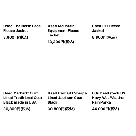
Used The North Face
Used Mountain
Used REI Fleece
Fleece Jacket
Equipment Fleece
Jacket
Jacket
8,800
円
(税込)
8,800
円
(税込)
13,200
円
(税込)
Used Carhartt Quilt
Used Carhartt Sherpa
60s Deadstock US
Lined Traditional Coat
Lined Jackson Coat
Navy Wet Weather
Black made in USA
Black
Rain Parka
30,800
円
(税込)
30,800
円
(税込)
44,000
円
(税込)