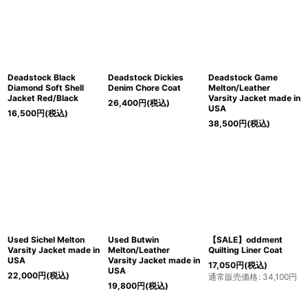
Deadstock Black
Deadstock Dickies
Deadstock Game
Diamond Soft Shell
Denim Chore Coat
Melton/Leather
Jacket Red/Black
Varsity Jacket made in
26,400
円
(税込)
USA
16,500
円
(税込)
38,500
円
(税込)
Used Sichel Melton
Used Butwin
【SALE】oddment
Varsity Jacket made in
Melton/Leather
Quilting Liner Coat
USA
Varsity Jacket made in
17,050
円
(税込)
USA
22,000
円
(税込)
通常販売価格
:
34,100
円
19,800
円
(税込)