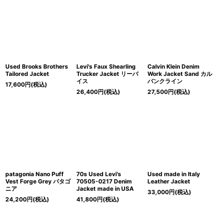
Used Brooks Brothers
Levi's Faux Shearling
Calvin Klein Denim
Tailored Jacket
Trucker Jacket リーバ
Work Jacket Sand カル
イス
バンクライン
17,600
円
(税込)
26,400
円
(税込)
27,500
円
(税込)
patagonia Nano Puff
70s Used Levi's
Used made in Italy
Vest Forge Grey パタゴ
70505-0217 Denim
Leather Jacket
ニア
Jacket made in USA
33,000
円
(税込)
24,200
円
(税込)
41,800
円
(税込)