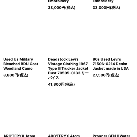
Embroidery
Embroidery
33,000
円
(税込)
33,000
円
(税込)
Used Us Military
Deadstock Levi's
80s Used Levi's
Bleached BDU Coat
Vintage Clothing 1967
71506-0214 Denim
Woodland Camo
Type III Trucker Jacket
Jacket made in USA
Dust 70505-0133 リー
8,800
円
(税込)
27,500
円
(税込)
バイス
41,800
円
(税込)
ARC'TERYX Atom
ARC'TERYX Atom
Propper GEN II Water