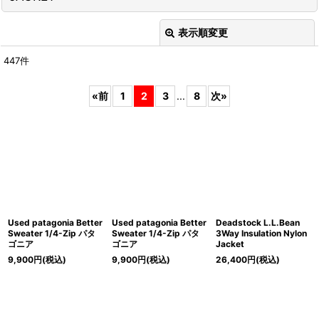
表示順変更
閉じる
447
件
表示数
:
«
前
1
2
3
...
8
次
»
在庫あり
並び順
:
絞り込む
Used patagonia Better
Used patagonia Better
Deadstock L.L.Bean
Sweater 1/4-Zip パタ
Sweater 1/4-Zip パタ
3Way Insulation Nylon
ゴニア
ゴニア
Jacket
9,900
円
(税込)
9,900
円
(税込)
26,400
円
(税込)