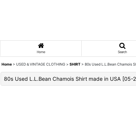
Home
Search
Home
>
USED＆VINTAGE CLOTHING
>
SHIRT
>
80s Used L.L.Bean Chamois S
80s Used L.L.Bean Chamois Shirt made in USA
[
05-2