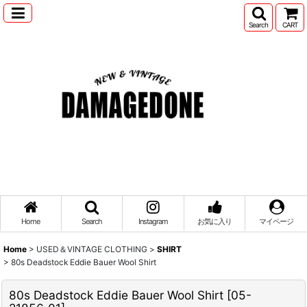
Search
CART
Home
Search
Instagram
お気に入り
マイページ
Home
>
USED＆VINTAGE CLOTHING
>
SHIRT
>
80s Deadstock Eddie Bauer Wool Shirt
80s Deadstock Eddie Bauer Wool Shirt
[
05-