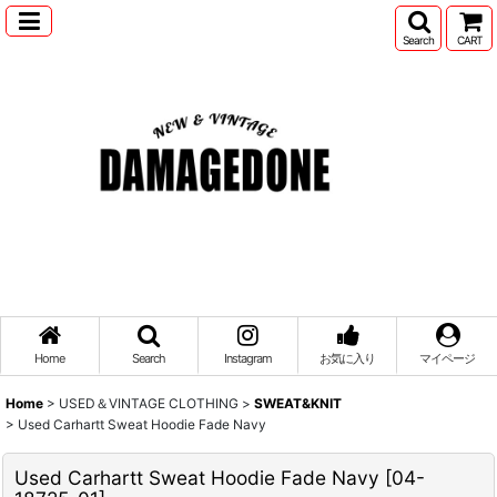
Search
CART
Home
Search
Instagram
お気に入り
マイページ
Home
>
USED＆VINTAGE CLOTHING
>
SWEAT&KNIT
>
Used Carhartt Sweat Hoodie Fade Navy
Used Carhartt Sweat Hoodie Fade Navy
[
04-