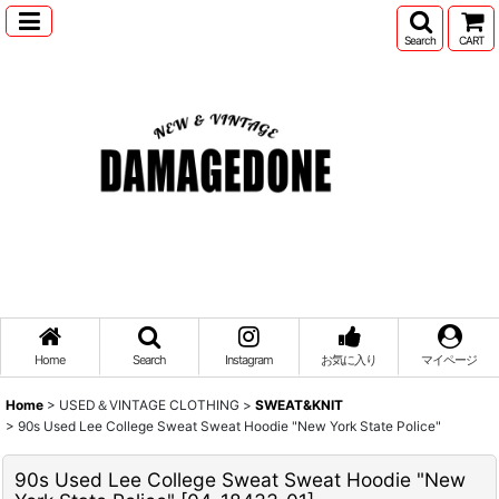
Search
CART
Home
Search
Instagram
お気に入り
マイページ
Home
>
USED＆VINTAGE CLOTHING
>
SWEAT&KNIT
>
90s Used Lee College Sweat Sweat Hoodie "New York State Police"
90s Used Lee College Sweat Sweat Hoodie "New