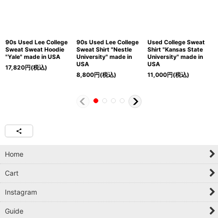
90s Used Lee College
90s Used Lee College
Used College Sweat
Sweat Sweat Hoodie
Sweat Shirt "Nestle
Shirt "Kansas State
"Yale" made in USA
University" made in
University" made in
USA
USA
17,820
円
(税込)
8,800
円
(税込)
11,000
円
(税込)
Home
Cart
Instagram
Guide