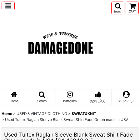
Search
CART
Home
Search
Instagram
お気に入り
マイページ
Home
>
USED＆VINTAGE CLOTHING
>
SWEAT&KNIT
>
Used Tultex Raglan Sleeve Blank Sweat Shirt Fade Green made in USA
Used Tultex Raglan Sleeve Blank Sweat Shirt Fade