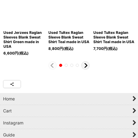
Used Jerzees Raglan
Used Tultex Raglan
Used Tultex Raglan
Sleeves Blank Sweat
Sleeve Blank Sweat
Sleeve Blank Sweat
Shirt Green made in
Shirt Teal made in USA
Shirt Teal made in USA
USA
8,800
円
(税込)
7,700
円
(税込)
6,600
円
(税込)
Home
Cart
Instagram
Guide