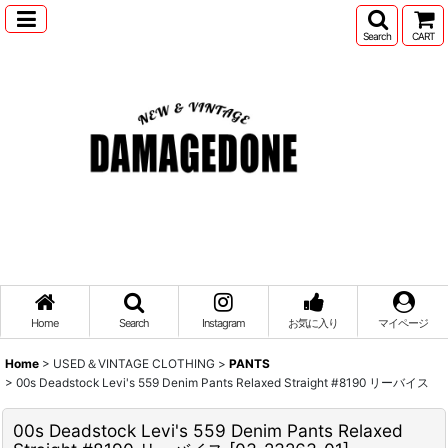
Search
CART
Home
Search
Instagram
お気に入り
マイページ
Home
>
USED＆VINTAGE CLOTHING
>
PANTS
>
00s Deadstock Levi's 559 Denim Pants Relaxed Straight #8190 リーバイス
00s Deadstock Levi's 559 Denim Pants Relaxed