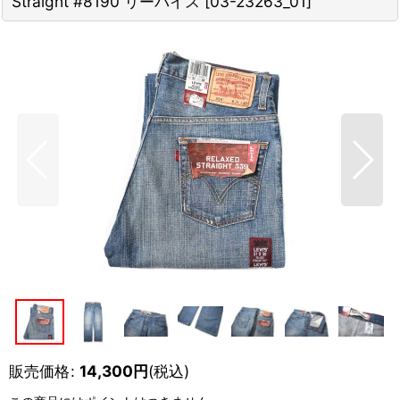
Straight #8190 リーバイス
[
03-23263_01
]
販売価格
:
14,300
円
(税込)