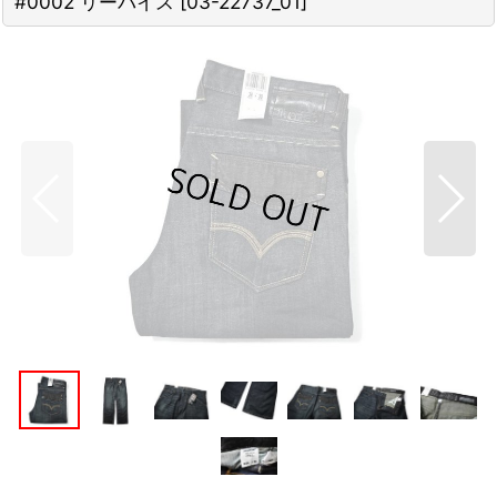
#0002 リーバイス
[
03-22737_01
]