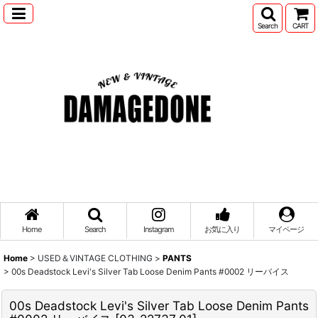
Search
CART
Home
Search
Instagram
お気に入り
マイページ
Home
>
USED＆VINTAGE CLOTHING
>
PANTS
>
00s Deadstock Levi's Silver Tab Loose Denim Pants #0002 リーバイス
00s Deadstock Levi's Silver Tab Loose Denim Pants