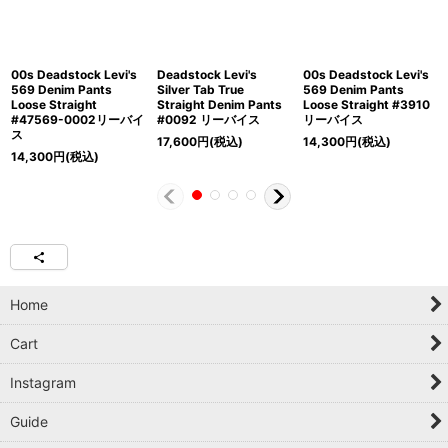
00s Deadstock Levi's
Deadstock Levi's
00s Deadstock Levi's
569 Denim Pants
Silver Tab True
569 Denim Pants
Loose Straight
Straight Denim Pants
Loose Straight #3910
#47569-0002リーバイ
#0092 リーバイス
リーバイス
ス
17,600
円
(税込)
14,300
円
(税込)
14,300
円
(税込)
Home
Cart
Instagram
Guide