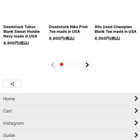
Deadstock Tultex
Deadstock Nike Print
90s Used Champion
Blank Sweat Hoodie
Tee made in USA
Blank Tee made in USA
Navy made in USA
8,800
円
(税込)
6,050
円
(税込)
8,800
円
(税込)
Home
Cart
Instagram
Guide