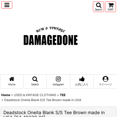
Search
CART
Home
Search
Instagram
お気に入り
マイページ
Home
>
USED＆VINTAGE CLOTHING
>
TEE
>
Deadstock Oneita Blank S/S Tee Brown made in USA
Deadstock Oneita Blank S/S Tee Brown made in