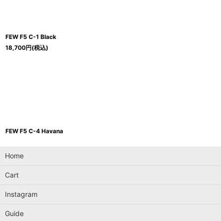
在庫あり
並び順
:
FEW F5 C-1 Black
18,700
円
(税込)
Brand
:
Category
:
FEW F5 C-4 Havana
Home
Cart
Instagram
Guide