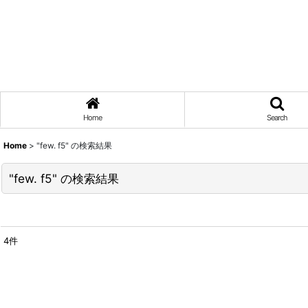
Home
Search
Home
>
"few. f5"
の
検索結果
"few. f5"
の
検索結果
4
件
Search
:
表示数
: