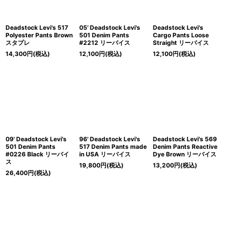
Deadstock Levi's 517
05' Deadstock Levi's
Deadstock Levi's
Polyester Pants Brown
501 Denim Pants
Cargo Pants Loose
スタプレ
#2212 リーバイス
Straight リーバイス
14,300
円
(税込)
12,100
円
(税込)
12,100
円
(税込)
09' Deadstock Levi's
96' Deadstock Levi's
Deadstock Levi's 569
501 Denim Pants
517 Denim Pants made
Denim Pants Reactive
#0226 Black リーバイ
in USA リーバイス
Dye Brown リーバイス
ス
19,800
円
(税込)
13,200
円
(税込)
26,400
円
(税込)