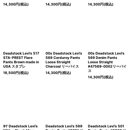
14,300
円
(税込)
14,300
円
(税込)
14,300
円
(税込)
Deadstock Levi's 517
00s Deadstock Levi's
00s Deadstock Levi's
STA-PREST Flare
569 Corduroy Pants
569 Denim Pants
Pants Brown made in
Loose Straight
Loose Straight
USA スタプレ
Charcoal リーバイス
#47569-0002リーバイ
ス
16,500
円
(税込)
14,300
円
(税込)
14,300
円
(税込)
91' Deadstock Levi's
Deadstock Levi's 569
Deadstock Levi's 501