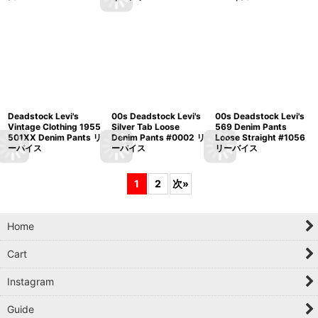
Deadstock Levi's
00s Deadstock Levi's
00s Deadstock Levi's
Vintage Clothing 1955
Silver Tab Loose
569 Denim Pants
501XX Denim Pants リ
Denim Pants #0002 リ
Loose Straight #1056
ーバイス
ーバイス
リーバイス
1
2
次
»
Home
Cart
Instagram
Guide