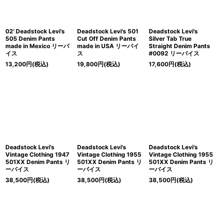
02' Deadstock Levi's
Deadstock Levi's 501
Deadstock Levi's
505 Denim Pants
Cut Off Denim Pants
Silver Tab True
made in Mexico リーバ
made in USA リーバイ
Straight Denim Pants
イス
ス
#0092 リーバイス
13,200
円
(税込)
19,800
円
(税込)
17,600
円
(税込)
Deadstock Levi's
Deadstock Levi's
Deadstock Levi's
Vintage Clothing 1947
Vintage Clothing 1955
Vintage Clothing 1955
501XX Denim Pants リ
501XX Denim Pants リ
501XX Denim Pants リ
ーバイス
ーバイス
ーバイス
38,500
円
(税込)
38,500
円
(税込)
38,500
円
(税込)