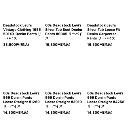
Deadstock Levi's
00s Deadstock Levi's
Deadstock Levi's
Vintage Clothing 1955
Silver Tab Boot Denim
Silver Tab Loose Fit
501XX Denim Pants リ
Pants #0005 リーバイ
Denim Carpenter
ーバイス
ス
Pants リーバイス
38,500
円
(税込)
19,800
円
(税込)
16,500
円
(税込)
00s Deadstock Levi's
00s Deadstock Levi's
00s Deadstock Levi's
569 Denim Pants
569 Denim Pants
569 Denim Pants
Loose Straight #1269
Loose Straight #3910
Loose Straight #4258
リーバイス
リーバイス
リーバイス
14,300
円
(税込)
14,300
円
(税込)
14,300
円
(税込)