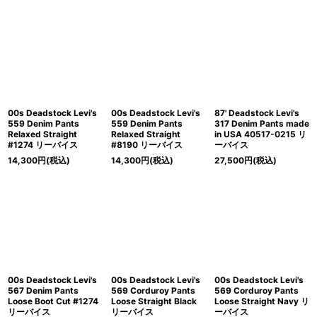
00s Deadstock Levi's
00s Deadstock Levi's
87' Deadstock Levi's
559 Denim Pants
559 Denim Pants
317 Denim Pants made
Relaxed Straight
Relaxed Straight
in USA 40517-0215 リ
#1274 リーバイス
#8190 リーバイス
ーバイス
14,300
円
(税込)
14,300
円
(税込)
27,500
円
(税込)
00s Deadstock Levi's
00s Deadstock Levi's
00s Deadstock Levi's
567 Denim Pants
569 Corduroy Pants
569 Corduroy Pants
Loose Boot Cut #1274
Loose Straight Black
Loose Straight Navy リ
リーバイス
リーバイス
ーバイス