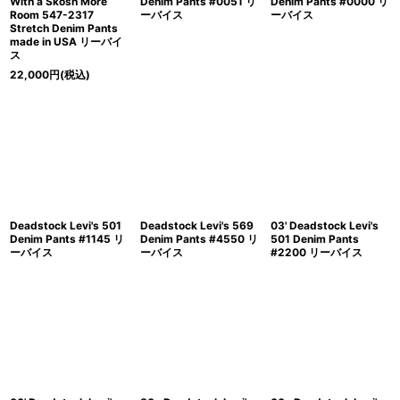
With a Skosh More
Denim Pants #0051 リ
Denim Pants #0000 リ
Room 547-2317
ーバイス
ーバイス
Stretch Denim Pants
made in USA リーバイ
ス
22,000
円
(税込)
Deadstock Levi's 501
Deadstock Levi's 569
03' Deadstock Levi's
Denim Pants #1145 リ
Denim Pants #4550 リ
501 Denim Pants
ーバイス
ーバイス
#2200 リーバイス