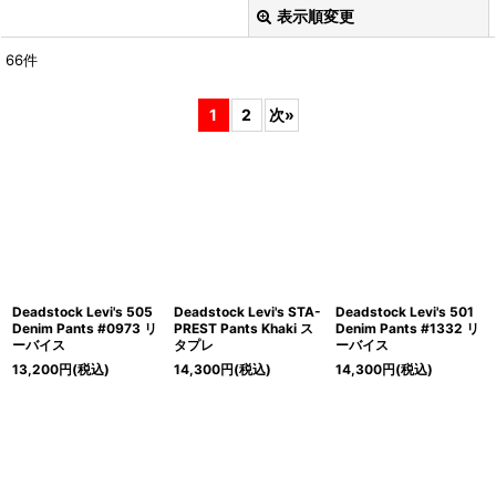
表示順変更
閉じる
66
件
Search
:
1
2
次
»
表示数
:
在庫あり
並び順
:
Brand
:
Deadstock Levi's 505
Deadstock Levi's STA-
Deadstock Levi's 501
Denim Pants #0973 リ
PREST Pants Khaki ス
Denim Pants #1332 リ
ーバイス
タプレ
ーバイス
13,200
円
(税込)
14,300
円
(税込)
14,300
円
(税込)
Category
:
絞り込む