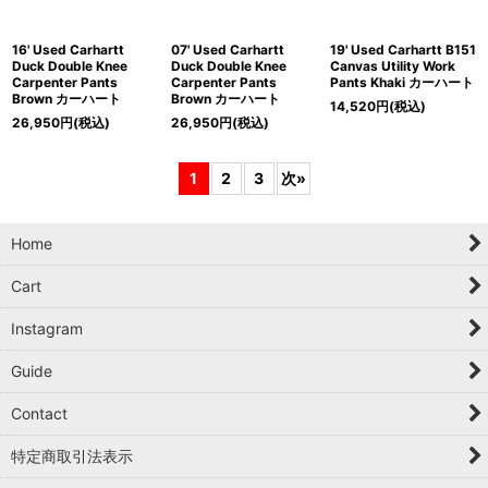
16' Used Carhartt
07' Used Carhartt
19' Used Carhartt B151
Duck Double Knee
Duck Double Knee
Canvas Utility Work
Carpenter Pants
Carpenter Pants
Pants Khaki カーハート
Brown カーハート
Brown カーハート
14,520
円
(税込)
26,950
円
(税込)
26,950
円
(税込)
1
2
3
次
»
Home
Cart
Instagram
Guide
Contact
特定商取引法表示