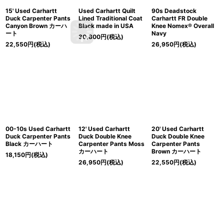
15' Used Carhartt
Used Carhartt Quilt
90s Deadstock
Duck Carpenter Pants
Lined Traditional Coat
Carhartt FR Double
Canyon Brown カーハ
Black made in USA
Knee Nomex® Overall
ート
Navy
30,800
円
(税込)
22,550
円
(税込)
26,950
円
(税込)
00-10s Used Carhartt
12' Used Carhartt
20' Used Carhartt
Duck Carpenter Pants
Duck Double Knee
Duck Double Knee
Black カーハート
Carpenter Pants Moss
Carpenter Pants
カーハート
Brown カーハート
18,150
円
(税込)
26,950
円
(税込)
22,550
円
(税込)