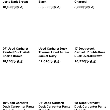
Jorts Dark Brown
Black
Charcoal
18,150
円
(税込)
30,800
円
(税込)
8,800
円
(税込)
07' Used Carhartt
Used Carhartt Duck
17' Deadstock
Painted Duck Work
Thermal Lined Active
Carhartt Double Knee
Shorts Brown
Jacket Navy
Duck Overall Brown
18,150
円
(税込)
42,020
円
(税込)
26,950
円
(税込)
19' Used Carhartt
05' Used Carhartt
10' Used Carhartt
Duck Carpenter Pants
Duck Carpenter Pants
Duck Carpenter Pants