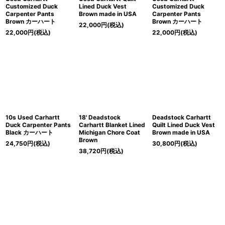
Customized Duck
Lined Duck Vest
Customized Duck
Carpenter Pants
Brown made in USA
Carpenter Pants
Brown カーハート
Brown カーハート
22,000
円
(税込)
22,000
円
(税込)
22,000
円
(税込)
10s Used Carhartt
18' Deadstock
Deadstock Carhartt
Duck Carpenter Pants
Carhartt Blanket Lined
Quilt Lined Duck Vest
Black カーハート
Michigan Chore Coat
Brown made in USA
Brown
24,750
円
(税込)
30,800
円
(税込)
38,720
円
(税込)