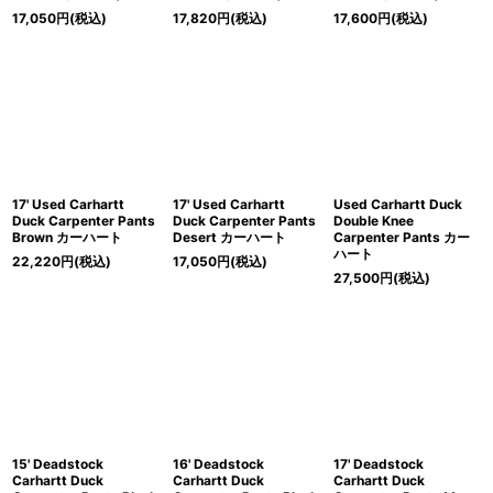
17,050
円
(税込)
17,820
円
(税込)
17,600
円
(税込)
17' Used Carhartt
17' Used Carhartt
Used Carhartt Duck
Duck Carpenter Pants
Duck Carpenter Pants
Double Knee
Brown カーハート
Desert カーハート
Carpenter Pants カー
ハート
22,220
円
(税込)
17,050
円
(税込)
27,500
円
(税込)
15' Deadstock
16' Deadstock
17' Deadstock
Carhartt Duck
Carhartt Duck
Carhartt Duck