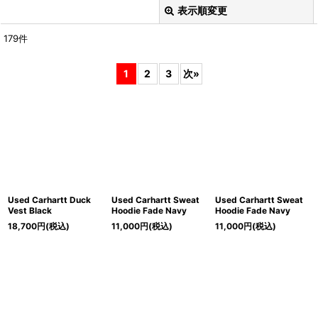
表示順変更
閉じる
179
件
Search
:
1
2
3
次
»
表示数
:
在庫あり
並び順
:
Brand
:
Used Carhartt Duck
Used Carhartt Sweat
Used Carhartt Sweat
Vest Black
Hoodie Fade Navy
Hoodie Fade Navy
18,700
円
(税込)
11,000
円
(税込)
11,000
円
(税込)
Category
:
絞り込む