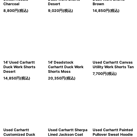
Charcoal
Desert
Brown
8,800
円
(税込)
9,020
円
(税込)
14,850
円
(税込)
14' Used Carhartt
14' Deadstock
Used Carhartt Canvas
Duck Work Shorts
Carhartt Duck Work
Utility Work Shorts Tan
Desert
Shorts Moss
7,700
円
(税込)
14,850
円
(税込)
20,350
円
(税込)
Used Carhartt
Used Carhartt Sherpa
Used Carhartt Painted
Customized Duck
Lined Jackson Coat
Pullover Sweat Hoodie