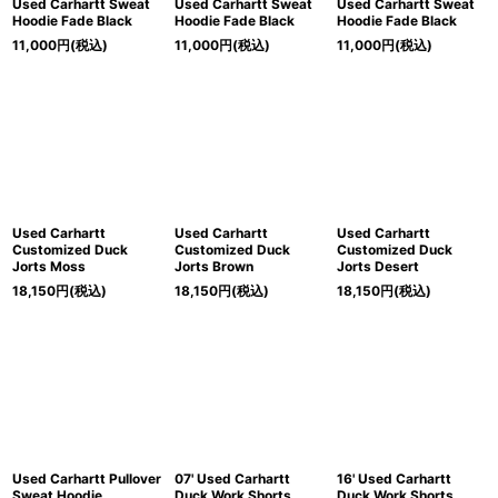
Used Carhartt Sweat
Used Carhartt Sweat
Used Carhartt Sweat
Hoodie Fade Black
Hoodie Fade Black
Hoodie Fade Black
11,000
円
(税込)
11,000
円
(税込)
11,000
円
(税込)
Used Carhartt
Used Carhartt
Used Carhartt
Customized Duck
Customized Duck
Customized Duck
Jorts Moss
Jorts Brown
Jorts Desert
18,150
円
(税込)
18,150
円
(税込)
18,150
円
(税込)
Used Carhartt Pullover
07' Used Carhartt
16' Used Carhartt
Sweat Hoodie
Duck Work Shorts
Duck Work Shorts