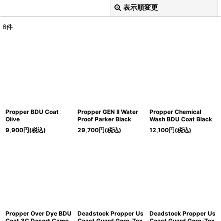
表示順変更
閉じる
6
件
Search
:
表示数
:
在庫あり
並び順
:
Propper BDU Coat
Propper GEN II Water
Propper Chemical
Olive
Proof Parker Black
Wash BDU Coat Black
9,900
円
(税込)
29,700
円
(税込)
12,100
円
(税込)
Brand
:
Category
:
絞り込む
Propper Over Dye BDU
Deadstock Propper Us
Deadstock Propper Us
Coat 3C Desert Camo
Coast Guard Gore-Tex
Coast Guard Gore-Tex